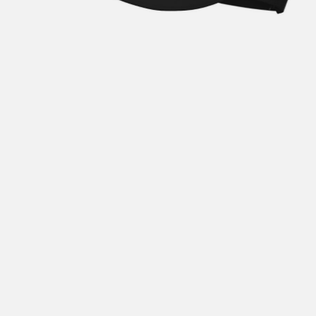
Hent i butikk: gratis
Hjemlevering i Trondheimsregionen: fra 100,-
Pakke i postkasse: 69,-
Pakke til pakkeboks eller hentested: fra 119,-
Gratis for ordrer over 2000,- med unntak av sykler, ski
og staver
Sykler, ski og staver: se frakt i produkt og utsjekk
Hjemlevering med Posten: fra 299,-
Merk at vi ikke sender til Svalbard eller Jan Mayen, da
gjelder kun hent i butikk!