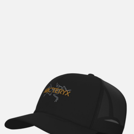
lengre leveringstid. Du vil få beskjed når det er klart for
henting. Beregn 1 virkedag ekstra ved kjøp av
sykkel/ski/skøyter.
I enkelte perioder vil det kunne oppstå noe lengre
leveringstid, som f.eks ved salg eller ferieavvikling rundt
høytider.
*Fraktfritt gjelder ikke store pakker, eksempelvis stor
sykkel
Merk at sykkel/ski alltid sendes med Postnord
grunnet
størrelse og/eller vekt