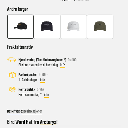
Andre farger
Busstopp rett ved butikken: Prinsens gate P1/P2 og Kongens
gate K1/K2.
Sykkelparkering utenfor butikken
Parkeringshus og P-plasser: Sentralbadet P-hus (nærmest),
Fraktalternativ
gateparkering i St.Olavs gate.
Hjemlevering (Trondheimsregionen*)
fra 100,-
Få denne varen levert hjem idag
info
Pakke i posten
kr 69,-
1 - 3 virkedager
info
Hent i butikk
Gratis
Hent samme dag *
info
Beskrivelse
Spesifikasjoner
Bird Word Hat fra
Arcteryx
!