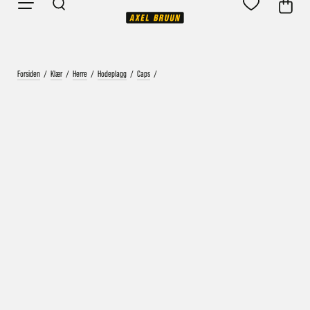
Forsiden
/
Klær
/
Herre
/
Hodeplagg
/
Caps
/
Vårt mål er alltid kort ordrebehandlingstid - rask
levering!
Vi vet at ventetid er kjedelig, derfor sender vi
alle bestillinger
samme dag
eller senest dagen etter
Bestillinger hverdager før kl. 13:30 sendes normalt sett hver
dag
Bestillinger etter fredag kl 13:30 klargjøres hos oss, men
sendes med post førstkommende virkedag (det samme vil
gjelde ved helligdager).
Kundetilpassede produkter som sykkel og ski har noe