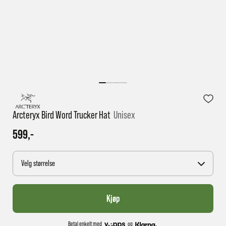
1 virkedag har e-posten trolig ikke nådd gjennom til
deg
Arcteryx Bird Word Trucker Hat
Unisex
599,-
Velg størrelse
Kjøp
Betal enkelt med
og