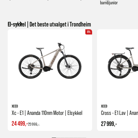
barn&junior
El-sykkel | Det beste utvalget i Trondheim
6%
XEED
XEED
Xc - E1 | Ananda 110nm Motor | Elsykkel
24 499,-
27 999,-
25 999,-