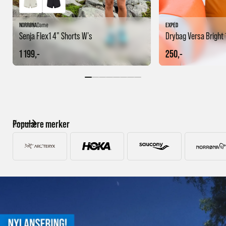
NORRØNA
Dame
EXPED
Senja Flex1 4" Shorts W's
Drybag Versa Bright 
1 199,-
250,-
Populære merker