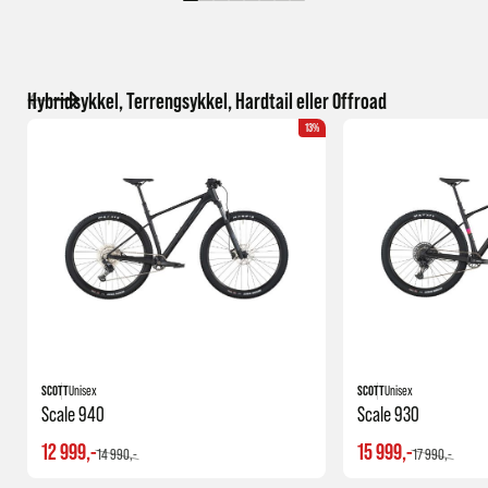
Hybridsykkel, Terrengsykkel, Hardtail eller Offroad
13%
SCOTT
Unisex
SCOTT
Unisex
Scale 940
Scale 930
12 999,-
15 999,-
14 990,-
17 990,-