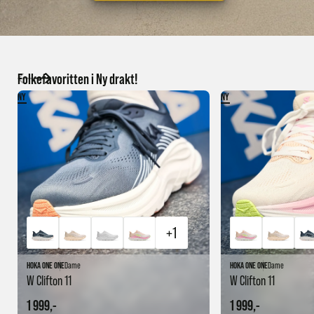
Folkefavoritten i Ny drakt!
NY
NY
+1
HOKA ONE ONE
Dame
HOKA ONE ONE
Dame
W Clifton 11
W Clifton 11
1 999,-
1 999,-