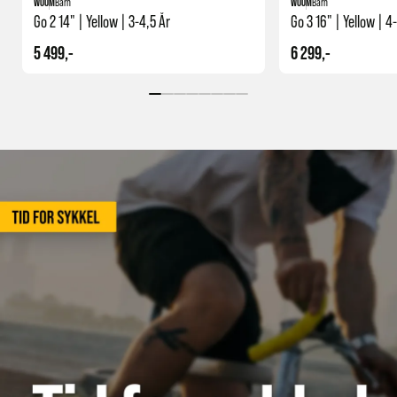
WOOM
Barn
WOOM
Barn
Go 2 14" | Yellow | 3-4,5 År
Go 3 16" | Yellow | 4
5 499,-
6 299,-