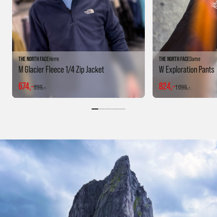
THE NORTH FACE
Herre
THE NORTH FACE
Dame
M Glacier Fleece 1/4 Zip Jacket
W Exploration Pants
674,-
824,-
899,-
1 099,-