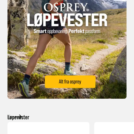
Løpevester
NY
NY