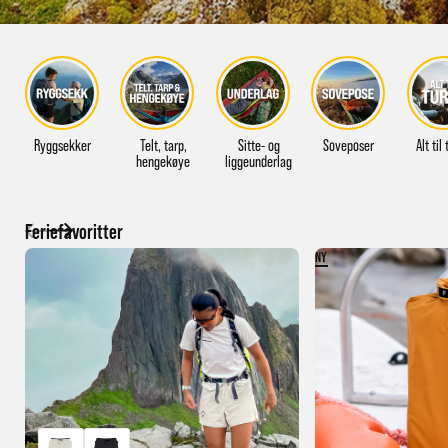
Ryggsekker
Telt, tarp,
Sitte- og
Soveposer
Alt til
hengekøye
liggeunderlag
Feriefavoritter
NY