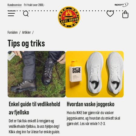
Kundeservice
Fri frakt over 2000,-
Forsiden
/
Artikler
/
Tips og triks
Enkel guide til vedlikehold
Hvordan vaske joggesko
av fjellsko
Hva du IKKE bør gjøre når du vasker
joggeskoene, og hvordan du enkelt skal
Det er faktisk enkelt å rengjøre og
gjøre det. Les vår enkle 1-2-3.
vedlikeholde fjellsko, la oss hjelpe deg!
Klikk deg inn for å lese for enkle guide.