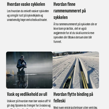
Hvordan vaske sykkelen
Hvordan finne
rammenummeret på
Les hvordan du enkelt vasker sykkelen
og unngår rust på sykkelkjede og
sykkelen
unødvendig høye verkstedkostnader.
Å ha rammenummeret på sykkelen din er
ikke bare praktisk, det er også
avgjørende for at du skal kunne kreve
sykkelen din tilbake dersom den blir
funnet.
Vask og vedlikehold av ull
Hvordan flytte binding på
felleski
Usikker på hvordan man bør vaske ull? Vi
gir deg tipsene du trenger for å vaske og
Med noen enkle justeringer uten verktøy,