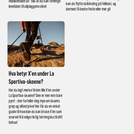
vedlikeholde ull - slik at du kan forlenge
kan du flytte skibinding på felleski, og
levetiden til ullplaggene dine!
dermed få bedre feste eller mer gli
Hva betyr X'en under La
Sportiva-skoene?
Har du lagt merke til den lille X'en under
La Sportiva-skoene? Den er mer enn bare
pynt - den forteller deg mye om skoens
grep og slitestyrke! Her får du en enkel
guide til hvordan du kan bruke X'en som
snarvei til å velge riktig terrengsko til ditt
behov!