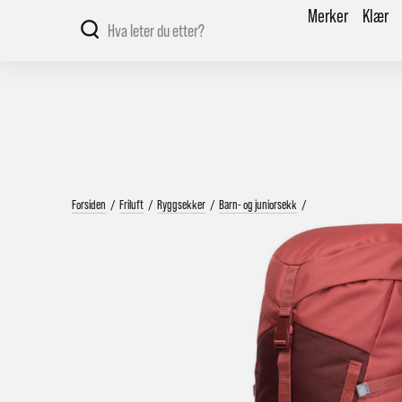
Merker
Klær
Forsiden
/
Friluft
/
Ryggsekker
/
Barn- og juniorsekk
/