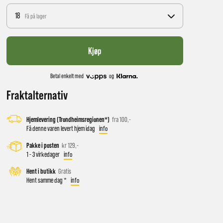
18
Få på lager
Kjøp
Betal enkelt med
og
Fraktalternativ
Hjemlevering (Trondheimsregionen*)
fra 100,-
 vil få
Få denne varen levert hjem idag
info
Pakke i posten
kr 129,-
1 - 3 virkedager
info
d salg
Hent i butikk
Gratis
Hent samme dag *
info
ekt