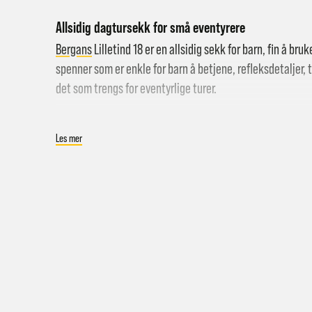
Allsidig dagtursekk for små eventyrere
Bergans
Lilletind 18 er en allsidig sekk for barn, fin å br
spenner som er enkle for barn å betjene, refleksdetaljer,
det som trengs for eventyrlige turer.
Spesifikasjoner
Les mer
Hent i
Dagtursekk til barn med stort hovedrom.
Hjemle
Ventilerende ryggpanel, skulderremmer og hoftebelte
Pakke 
To store sidelommer i mesh (passer til vannflaske)
Pakke 
Topplokk med glidelåslomme
Gr
Lukkes med lokk og snorstramming.
Sy
Spenner som er lett for barn å betjene.
Hjemle
Kompresjonsremmer i sidene. Skifester i sidene. Rikel
Merk a