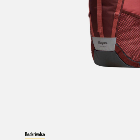
V
a
Bestil
Bestil
først
Kundet
beskje
sykke
I enke
eller 
*Frakt
Merk 
Beskrivelse