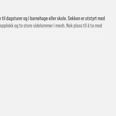
uke til dagsturer og i barnehage eller skole. Sekken er utstyrt med
 topplokk og to store sidelommer i mesh. Nok plass til å ta med
 butikk: gratis
vering i Trondheimsregionen: fra 100,-
 i airmesh.
i postkasse: 69,-
til pakkeboks eller hentested: fra 119,-
atis for ordrer over 2000,- med unntak av sykler, ski og staver
kler, ski og staver: se frakt i produkt og utsjekk
vering med Posten: fra 299,-
ig med festepunkter i front.
t vi ikke sender til Svalbard eller Jan Mayen, da gjelder kun hent i but