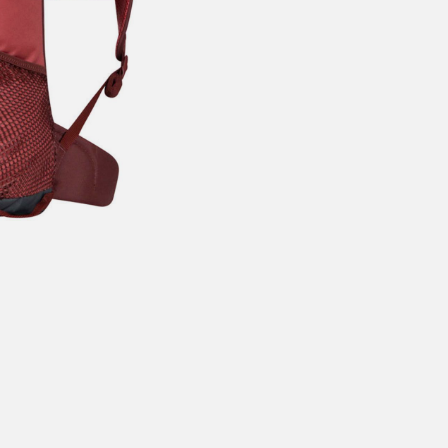
årt mål er alltid kort ordrebehandlingstid - rask levering!
Vi vet
t ventetid er kjedelig, derfor sender vi alle bestillinger
samme dag
eller senest dagen etter
linger hverdager før kl. 13:30 sendes normalt sett hver dag
linger etter fredag kl 13:30 klargjøres hos oss, men sendes med post
kommende virkedag (det samme vil gjelde ved helligdager).
ilpassede produkter som sykkel og ski har noe lengre leveringstid. Du
d når det er klart for henting. Beregn 1 virkedag ekstra ved kjøp av
l/ski/skøyter.
lte perioder vil det kunne oppstå noe lengre leveringstid, som f.eks ve
ferieavvikling rundt høytider.
fritt gjelder ikke store pakker, eksempelvis stor sykkel
at sykkel/ski alltid sendes med Postnord
grunnet størrelse og/eller v