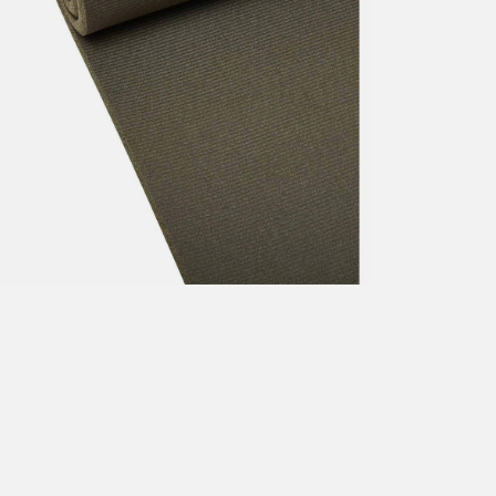
årt mål er alltid kort ordrebehandlingstid - rask levering!
Vi vet
t ventetid er kjedelig, derfor sender vi alle bestillinger
samme dag
eller senest dagen etter
linger hverdager før kl. 13:30 sendes normalt sett hver dag
linger etter fredag kl 13:30 klargjøres hos oss, men sendes med post
kommende virkedag (det samme vil gjelde ved helligdager).
ilpassede produkter som sykkel og ski har noe lengre leveringstid. Du
d når det er klart for henting. Beregn 1 virkedag ekstra ved kjøp av
l/ski/skøyter.
lte perioder vil det kunne oppstå noe lengre leveringstid, som f.eks ve
ferieavvikling rundt høytider.
fritt gjelder ikke store pakker, eksempelvis stor sykkel
at sykkel/ski alltid sendes med Postnord
grunnet størrelse og/eller v