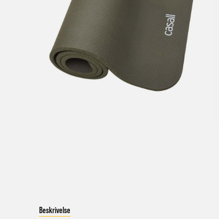
V
a
Bestil
Bestil
først
Kundet
beskje
sykke
I enke
eller 
*Frakt
Merk 
Beskrivelse