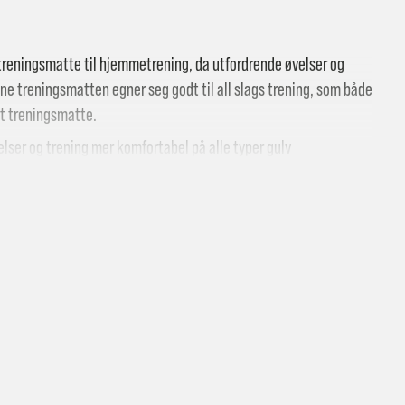
treningsmatte til hjemmetrening, da utfordrende øvelser og
ne treningsmatten egner seg godt til all slags trening, som både
ret treningsmatte.
elser og trening mer komfortabel på alle typer gulv
 butikk: gratis
vering i Trondheimsregionen: fra 100,-
i postkasse: 69,-
til pakkeboks eller hentested: fra 119,-
atis for ordrer over 2000,- med unntak av sykler, ski og staver
kler, ski og staver: se frakt i produkt og utsjekk
vering med Posten: fra 299,-
t vi ikke sender til Svalbard eller Jan Mayen, da gjelder kun hent i but