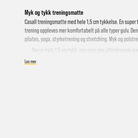
Myk og tykk treningsmatte
Casall treningsmatte med hele 1,5 cm tykkelse. En super 
trening oppleves mer komfortabelt på alle typer gulv. Den
pilates, yoga, styrketrening og stretching. Myk og polst
Den er hele 1,5 cm tykk, noe som gjør utfordrenede øv
Størrelse: 190 x 60 x 1,5 cm
Les mer
Hent i
Håndvaskes med kaldt vann
Hjemle
Farge: Green
Pakke 
Pakke 
Gr
Sy
Hjemle
Merk a