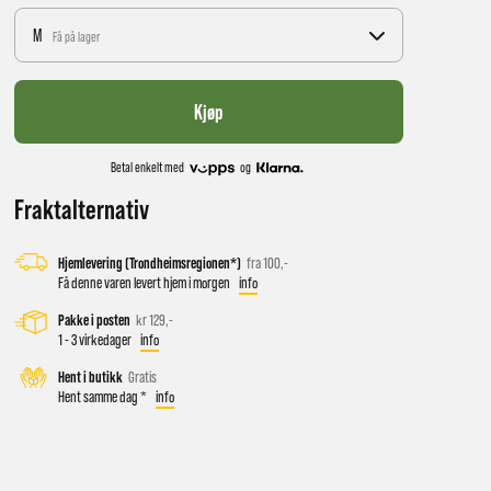
M
Få på lager
Kjøp
Betal enkelt med
og
Fraktalternativ
Hjemlevering (Trondheimsregionen*)
fra 100,-
 vil få
Få denne varen levert hjem i morgen
info
Pakke i posten
kr 129,-
1 - 3 virkedager
info
d salg
Hent i butikk
Gratis
Hent samme dag *
info
ekt