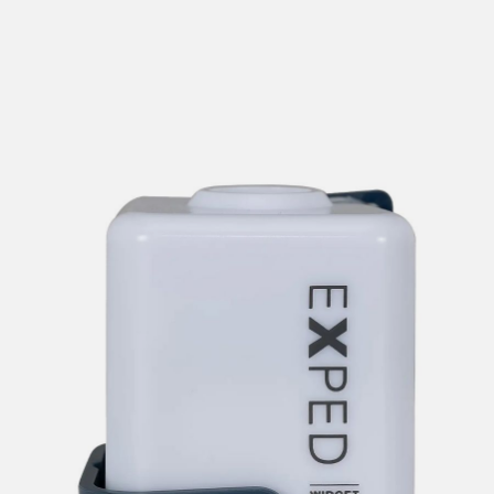
lengre leveringstid. Du vil få beskjed når det er klart for
henting. Beregn 1 virkedag ekstra ved kjøp av
sykkel/ski/skøyter.
I enkelte perioder vil det kunne oppstå noe lengre
leveringstid, som f.eks ved salg eller ferieavvikling rundt
høytider.
*Fraktfritt gjelder ikke store pakker, eksempelvis stor
sykkel
Merk at sykkel/ski alltid sendes med Postnord
grunnet
størrelse og/eller vekt