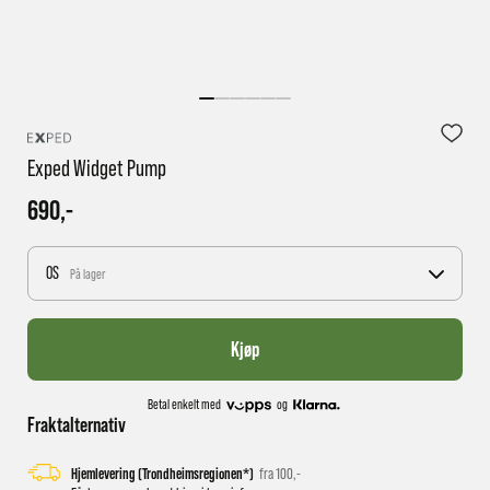
1 virkedag har e-posten trolig ikke nådd gjennom til
deg
Exped Widget Pump
690,-
OS
På lager
Kjøp
Betal enkelt med
og
Fraktalternativ
Hjemlevering (Trondheimsregionen*)
fra 100,-