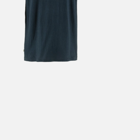
årt mål er alltid kort ordrebehandlingstid - rask levering!
Vi vet
t ventetid er kjedelig, derfor sender vi alle bestillinger
samme dag
eller senest dagen etter
linger hverdager før kl. 13:30 sendes normalt sett hver dag
linger etter fredag kl 13:30 klargjøres hos oss, men sendes med post
kommende virkedag (det samme vil gjelde ved helligdager).
ilpassede produkter som sykkel og ski har noe lengre leveringstid. Du
d når det er klart for henting. Beregn 1 virkedag ekstra ved kjøp av
l/ski/skøyter.
lte perioder vil det kunne oppstå noe lengre leveringstid, som f.eks ve
ferieavvikling rundt høytider.
fritt gjelder ikke store pakker, eksempelvis stor sykkel
at sykkel/ski alltid sendes med Postnord
grunnet størrelse og/eller v