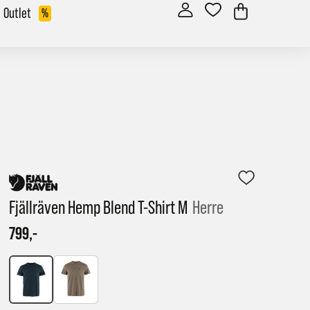
Outlet
%
Fjällräven Hemp Blend T-Shirt M
Herre
799,-