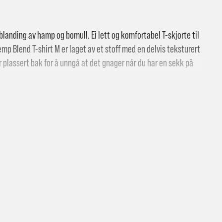
n blanding av hamp og bomull. Ei lett og komfortabel T-skjorte til
mp Blend T-shirt M er laget av et stoff med en delvis teksturert
plassert bak for å unngå at det gnager når du har en sekk på
 butikk: gratis
vering i Trondheimsregionen: fra 100,-
i postkasse: 69,-
til pakkeboks eller hentested: fra 119,-
atis for ordrer over 2000,- med unntak av sykler, ski og staver
kler, ski og staver: se frakt i produkt og utsjekk
vering med Posten: fra 299,-
t vi ikke sender til Svalbard eller Jan Mayen, da gjelder kun hent i but