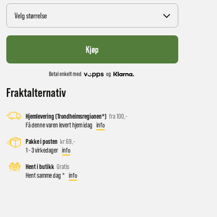
Velg størrelse
Kjøp
Betal enkelt med
og
Fraktalternativ
Hjemlevering (Trondheimsregionen*)
fra 100,-
 vil få
Få denne varen levert hjem idag
info
Pakke i posten
kr 69,-
1 - 3 virkedager
info
d salg
Hent i butikk
Gratis
Hent samme dag *
info
ekt