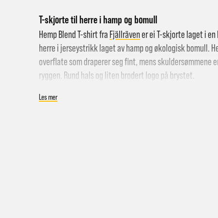
T-skjorte til herre i hamp og bomull
Hemp Blend T-shirt fra
Fjällräven
er ei T-skjorte laget i e
herre i jerseystrikk laget av hamp og økologisk bomull. He
overflate som draperer seg fint, mens skuldersømmene er 
ryggen. Rund hals og liten brodert logo på brystet.
Spesifikasjoner:
Les mer
Hent i
T-skjorte med rund hals
Hjemle
Liten brodert logo på brystet
Pakke 
Materiale: 70% økologisk bomull, 30% hamp
Pakke 
Regular fit
Gr
Farge: Dark Navy
Sy
Hjemle
Merk a