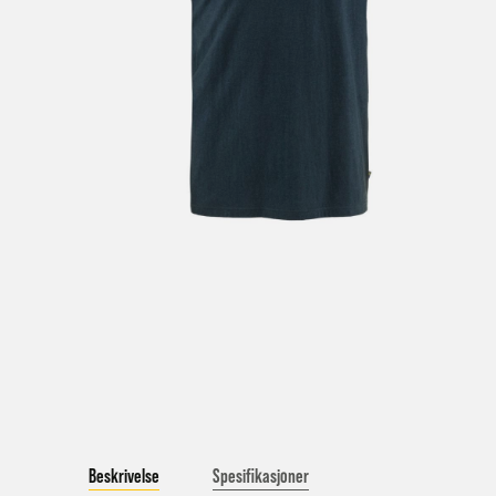
V
a
Bestil
Bestil
først
Kundet
beskje
sykke
I enke
eller 
*Frakt
Merk 
Beskrivelse
Spesifikasjoner