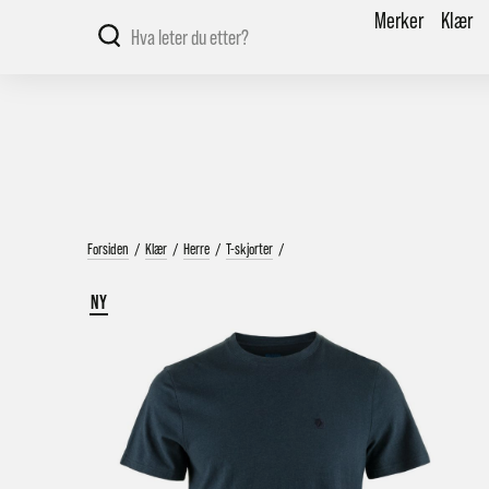
Merker
Klær
Forsiden
/
Klær
/
Herre
/
T-skjorter
/
NY