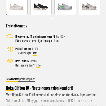
Levering samme kveld
inkludert
Fraktalternativ
Hjemlevering (Trondheimsregionen*)
fra 100,-
Få denne varen levert hjem i morgen
info
Pakke i posten
kr 129,-
1 - 3 virkedager
info
Ta kontakt med oss
Hent i butikk
Gratis
Hent samme dag *
info
pakke i postkassen
Beskrivelse
Spesifikasjoner
Hoka
Clifton 10 - Neste generasjon komfort!
Med
Hoka
Clifton 10 til herre vil du oppleve neste nivå av løpekomfort.
Nyheten Clifton 10 bygger videre på suksessen til Clifton 9 – en av