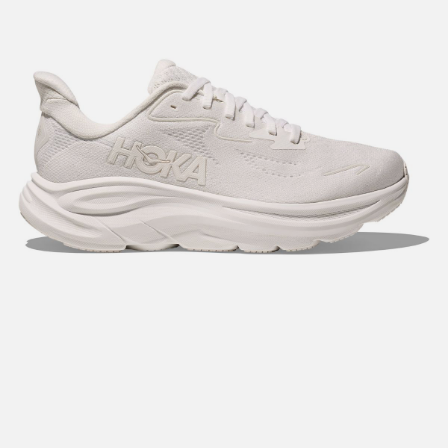
Hent i butikk: gratis
Hjemlevering i Trondheimsregionen: fra 100,-
Pakke i postkasse: 69,-
Pakke til pakkeboks eller hentested: fra 119,-
Gratis for ordrer over 2000,- med unntak av sykler, ski
og staver
Sykler, ski og staver: se frakt i produkt og utsjekk
Hjemlevering med Posten: fra 299,-
Merk at vi ikke sender til Svalbard eller Jan Mayen, da
gjelder kun hent i butikk!