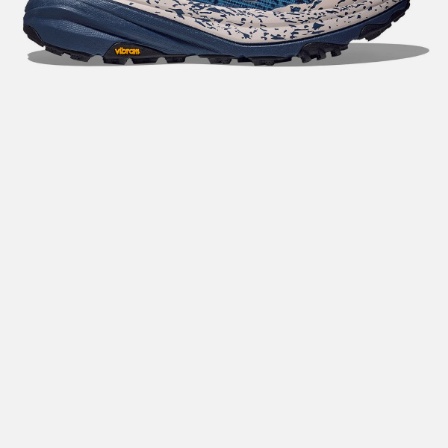
Hent i butikk: gratis
Hjemlevering i Trondheimsregionen: fra 100,-
Pakke i postkasse: 69,-
Pakke til pakkeboks eller hentested: fra 119,-
Gratis for ordrer over 2000,- med unntak av sykler, ski
og staver
Sykler, ski og staver: se frakt i produkt og utsjekk
Hjemlevering med Posten: fra 299,-
Merk at vi ikke sender til Svalbard eller Jan Mayen, da
gjelder kun hent i butikk!