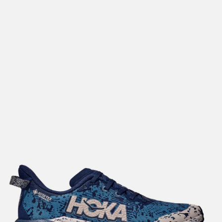
lengre leveringstid. Du vil få beskjed når det er klart for
henting. Beregn 1 virkedag ekstra ved kjøp av
sykkel/ski/skøyter.
I enkelte perioder vil det kunne oppstå noe lengre
leveringstid, som f.eks ved salg eller ferieavvikling rundt
høytider.
*Fraktfritt gjelder ikke store pakker, eksempelvis stor
sykkel
Merk at sykkel/ski alltid sendes med Postnord
grunnet
størrelse og/eller vekt