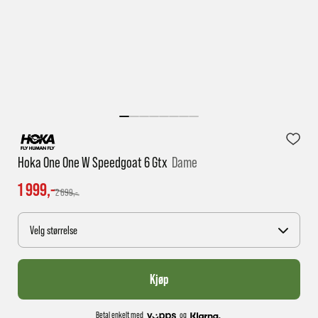
1 virkedag har e-posten trolig ikke nådd gjennom til
deg
Hoka One One W Speedgoat 6 Gtx
Dame
1 999,-
2 699,-
Velg størrelse
Kjøp
Betal enkelt med
og