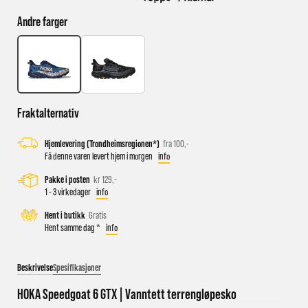
Andre farger
Busstopp rett ved butikken: Prinsens gate P1/P2 og Kongens
gate K1/K2.
Sykkelparkering utenfor butikken
Parkeringshus og P-plasser: Sentralbadet P-hus (nærmest),
Fraktalternativ
gateparkering i St.Olavs gate.
Hjemlevering (Trondheimsregionen*)
fra 100,-
Få denne varen levert hjem i morgen
info
Pakke i posten
kr 129,-
1 - 3 virkedager
info
Hent i butikk
Gratis
Hent samme dag *
info
Beskrivelse
Spesifikasjoner
HOKA Speedgoat 6 GTX | Vanntett terrengløpesko