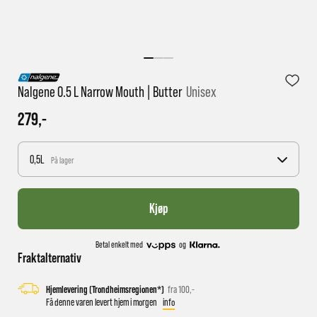
1 virkedag har e-posten trolig ikke nådd gjennom til
deg
Nalgene 0.5 L Narrow Mouth | Butter
Unisex
279,-
0,5L
På lager
Kjøp
Betal enkelt med
og
Fraktalternativ
Hjemlevering (Trondheimsregionen*)
fra 100,-
Få denne varen levert hjem i morgen
info