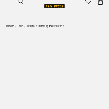
Forsiden
/
Friluft
/
Til turen
/
Termos og drikkeflasker
/
Vårt mål er alltid kort ordrebehandlingstid - rask
levering!
Vi vet at ventetid er kjedelig, derfor sender vi
alle bestillinger
samme dag
eller senest dagen etter
Bestillinger hverdager før kl. 13:30 sendes normalt sett hver
dag
Bestillinger etter fredag kl 13:30 klargjøres hos oss, men
sendes med post førstkommende virkedag (det samme vil
gjelde ved helligdager).
Kundetilpassede produkter som sykkel og ski har noe