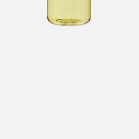
Hent i butikk: gratis
Hjemlevering i Trondheimsregionen: fra 100,-
Pakke i postkasse: 69,-
Pakke til pakkeboks eller hentested: fra 119,-
Gratis for ordrer over 2000,- med unntak av sykler, ski
og staver
Sykler, ski og staver: se frakt i produkt og utsjekk
Hjemlevering med Posten: fra 299,-
Merk at vi ikke sender til Svalbard eller Jan Mayen, da
gjelder kun hent i butikk!