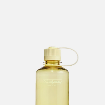
lengre leveringstid. Du vil få beskjed når det er klart for
henting. Beregn 1 virkedag ekstra ved kjøp av
sykkel/ski/skøyter.
I enkelte perioder vil det kunne oppstå noe lengre
leveringstid, som f.eks ved salg eller ferieavvikling rundt
høytider.
*Fraktfritt gjelder ikke store pakker, eksempelvis stor
sykkel
Merk at sykkel/ski alltid sendes med Postnord
grunnet
størrelse og/eller vekt