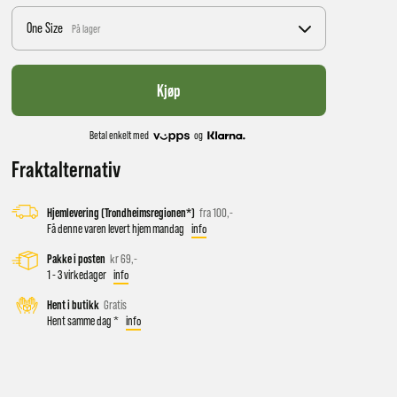
One Size
På lager
Kjøp
Betal enkelt med
og
Fraktalternativ
Hjemlevering (Trondheimsregionen*)
fra 100,-
 vil få
Få denne varen levert hjem mandag
info
Pakke i posten
kr 69,-
1 - 3 virkedager
info
d salg
Hent i butikk
Gratis
Hent samme dag *
info
ekt