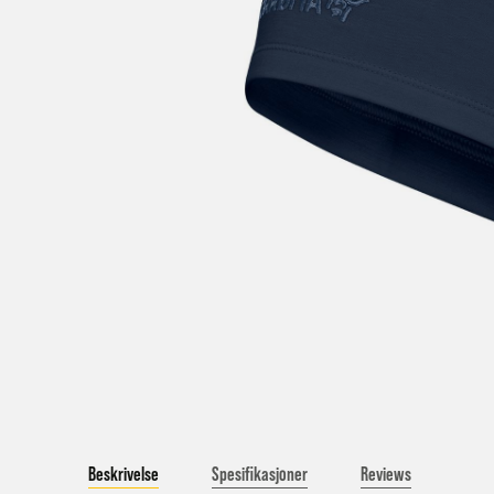
V
a
Bestil
Bestil
først
Kundet
beskje
sykke
I enke
eller 
*Frakt
Merk 
Beskrivelse
Spesifikasjoner
Reviews