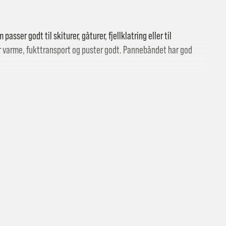
asser godt til skiturer, gåturer, fjellklatring eller til
r varme, fukttransport og puster godt. Pannebåndet har god
 butikk: gratis
vering i Trondheimsregionen: fra 100,-
lastan
i postkasse: 69,-
til pakkeboks eller hentested: fra 119,-
atis for ordrer over 2000,- med unntak av sykler, ski og staver
kler, ski og staver: se frakt i produkt og utsjekk
vering med Posten: fra 299,-
t vi ikke sender til Svalbard eller Jan Mayen, da gjelder kun hent i but