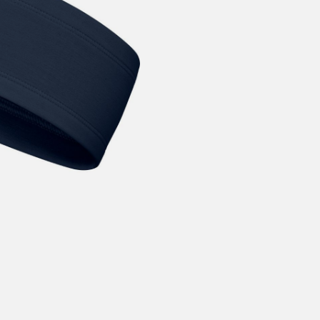
årt mål er alltid kort ordrebehandlingstid - rask levering!
Vi vet
t ventetid er kjedelig, derfor sender vi alle bestillinger
samme dag
eller senest dagen etter
linger hverdager før kl. 13:30 sendes normalt sett hver dag
linger etter fredag kl 13:30 klargjøres hos oss, men sendes med post
kommende virkedag (det samme vil gjelde ved helligdager).
ilpassede produkter som sykkel og ski har noe lengre leveringstid. Du
d når det er klart for henting. Beregn 1 virkedag ekstra ved kjøp av
l/ski/skøyter.
lte perioder vil det kunne oppstå noe lengre leveringstid, som f.eks ve
ferieavvikling rundt høytider.
fritt gjelder ikke store pakker, eksempelvis stor sykkel
at sykkel/ski alltid sendes med Postnord
grunnet størrelse og/eller v