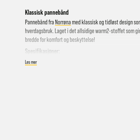
Klassisk pannebånd
Pannebånd fra
Norrøna
med klassisk og tidløst design som p
hverdagsbruk. Laget i det allsidige warm2-stoffet som gi
bredde for komfort og beskyttelse!
Spesifikasjoner:
Pannebånd til dame og herre
Les mer
Hent i
Warm2-stoff
Hjemle
Materiale: 76% resirkulert polyester / 18% ull / 6% e
Pakke 
Farge: Indigo Night
Pakke 
Gr
Sy
Hjemle
Merk a