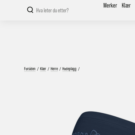
Merker
Klær
Forsiden
/
Klær
/
Herre
/
Hodeplagg
/