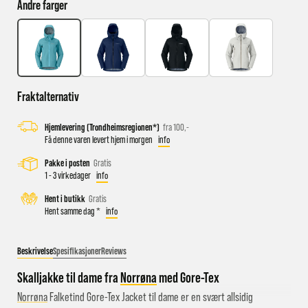
Andre farger
Busstopp rett ved butikken: Prinsens gate P1/P2 og Kongens
gate K1/K2.
Sykkelparkering utenfor butikken
Fraktalternativ
Parkeringshus og P-plasser: Sentralbadet P-hus (nærmest),
gateparkering i St.Olavs gate.
Hjemlevering (Trondheimsregionen*)
fra 100,-
Få denne varen levert hjem i morgen
info
Pakke i posten
Gratis
1 - 3 virkedager
info
Hent i butikk
Gratis
Hent samme dag *
info
Beskrivelse
Spesifikasjoner
Reviews
Skalljakke til dame fra
Norrøna
med Gore-Tex
Norrøna
Falketind Gore-Tex Jacket til dame er en svært allsidig