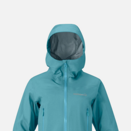
lengre leveringstid. Du vil få beskjed når det er klart for
henting. Beregn 1 virkedag ekstra ved kjøp av
sykkel/ski/skøyter.
I enkelte perioder vil det kunne oppstå noe lengre
leveringstid, som f.eks ved salg eller ferieavvikling rundt
høytider.
*Fraktfritt gjelder ikke store pakker, eksempelvis stor
sykkel
Merk at sykkel/ski alltid sendes med Postnord
grunnet
størrelse og/eller vekt