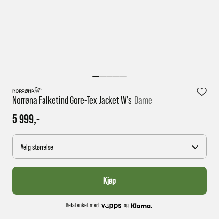
1 virkedag har e-posten trolig ikke nådd gjennom til
deg
Norrøna Falketind Gore-Tex Jacket W's
Dame
5 999,-
Velg størrelse
Kjøp
Betal enkelt med
og