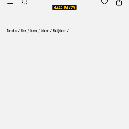
Forsiden
/
Klær
/
Dame
/
Jakker
/
Skalljakker
/
Vårt mål er alltid kort ordrebehandlingstid - rask
levering!
Vi vet at ventetid er kjedelig, derfor sender vi
alle bestillinger
samme dag
eller senest dagen etter
Bestillinger hverdager før kl. 13:30 sendes normalt sett hver
dag
Bestillinger etter fredag kl 13:30 klargjøres hos oss, men
sendes med post førstkommende virkedag (det samme vil
gjelde ved helligdager).
Kundetilpassede produkter som sykkel og ski har noe