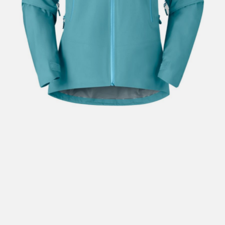
Hent i butikk: gratis
Hjemlevering i Trondheimsregionen: fra 100,-
Pakke i postkasse: 69,-
Pakke til pakkeboks eller hentested: fra 119,-
Gratis for ordrer over 2000,- med unntak av sykler, ski
og staver
Sykler, ski og staver: se frakt i produkt og utsjekk
Hjemlevering med Posten: fra 299,-
Merk at vi ikke sender til Svalbard eller Jan Mayen, da
gjelder kun hent i butikk!