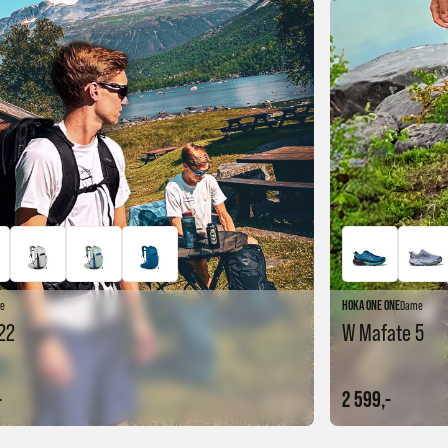
re
HOKA ONE ONE
Dame
22
W Mafate 5
-
2 599,-