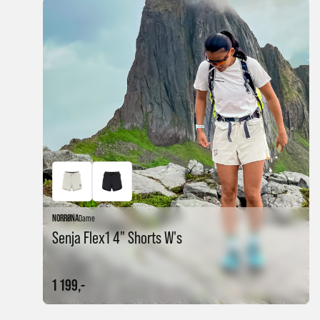
NORRØNA
Dame
Senja Flex1 4" Shorts W's
1 199,-