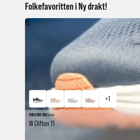
Folkefavoritten i Ny drakt!
NY
+1
HOKA ONE ONE
Dame
W Clifton 11