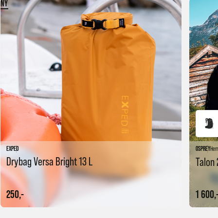
NY
EXPED
OSPREY
Her
Drybag Versa Bright 13 L
Talon 
250,-
1 600,