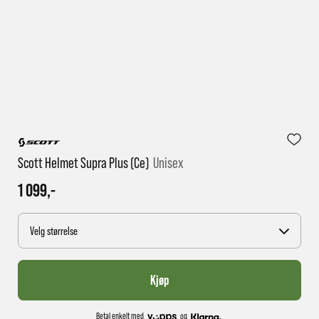
1 virkedag har e-posten trolig ikke nådd gjennom til
deg
Scott Helmet Supra Plus (ce)
Unisex
1 099,-
Velg størrelse
Kjøp
Betal enkelt med
og