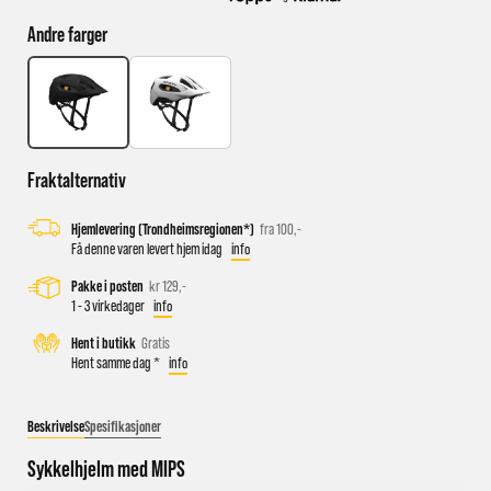
Andre farger
Busstopp rett ved butikken: Prinsens gate P1/P2 og Kongens
gate K1/K2.
Sykkelparkering utenfor butikken
Parkeringshus og P-plasser: Sentralbadet P-hus (nærmest),
Fraktalternativ
gateparkering i St.Olavs gate.
Hjemlevering (Trondheimsregionen*)
fra 100,-
Få denne varen levert hjem idag
info
Pakke i posten
kr 129,-
1 - 3 virkedager
info
Hent i butikk
Gratis
Hent samme dag *
info
Beskrivelse
Spesifikasjoner
Sykkelhjelm med MIPS