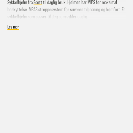
Levering samme kveld
Sykkelhjelm fra
Scott
til daglig bruk. Hjelmen har MIPS for maksimal
beskyttelse. MRAS stroppesystem for suveren tilpasning og komfort. En
sykkelhjelm som passer til deg som sykler daglig.
Godt ventilert sykkelhjelm
Les mer
inkludert
Med mips
Vekt: 330 gram
Farge: Sort
Ta kontakt med oss
pakke i postkassen