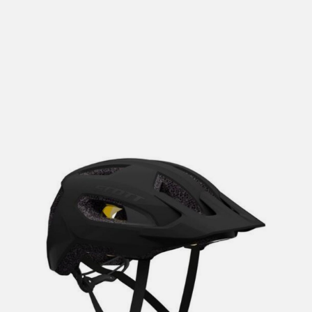
lengre leveringstid. Du vil få beskjed når det er klart for
henting. Beregn 1 virkedag ekstra ved kjøp av
sykkel/ski/skøyter.
I enkelte perioder vil det kunne oppstå noe lengre
leveringstid, som f.eks ved salg eller ferieavvikling rundt
høytider.
*Fraktfritt gjelder ikke store pakker, eksempelvis stor
sykkel
Merk at sykkel/ski alltid sendes med Postnord
grunnet
størrelse og/eller vekt