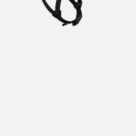
Hent i butikk: gratis
Hjemlevering i Trondheimsregionen: fra 100,-
Pakke i postkasse: 69,-
Pakke til pakkeboks eller hentested: fra 119,-
Gratis for ordrer over 2000,- med unntak av sykler, ski
og staver
Sykler, ski og staver: se frakt i produkt og utsjekk
Hjemlevering med Posten: fra 299,-
Merk at vi ikke sender til Svalbard eller Jan Mayen, da
gjelder kun hent i butikk!