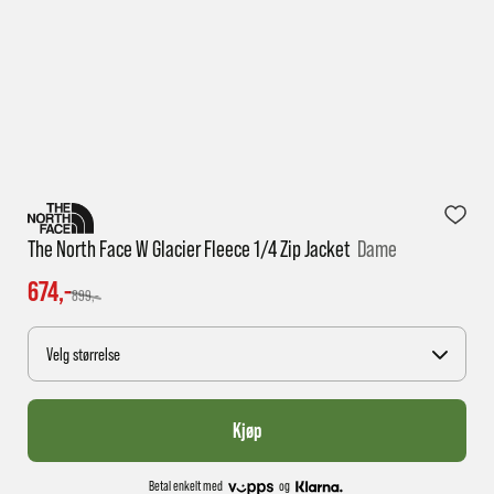
1 virkedag har e-posten trolig ikke nådd gjennom til
deg
The North Face W Glacier Fleece 1/4 Zip Jacket
Dame
674,-
899,-
Velg størrelse
Kjøp
Betal enkelt med
og