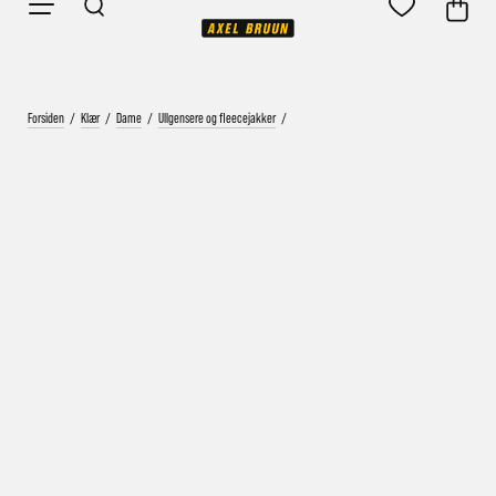
Forsiden
/
Klær
/
Dame
/
Ullgensere og fleecejakker
/
Vårt mål er alltid kort ordrebehandlingstid - rask
levering!
Vi vet at ventetid er kjedelig, derfor sender vi
alle bestillinger
samme dag
eller senest dagen etter
Bestillinger hverdager før kl. 13:30 sendes normalt sett hver
dag
Bestillinger etter fredag kl 13:30 klargjøres hos oss, men
sendes med post førstkommende virkedag (det samme vil
gjelde ved helligdager).
Kundetilpassede produkter som sykkel og ski har noe