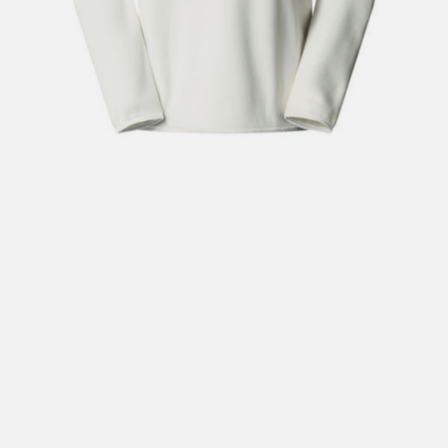
Hent i butikk: gratis
Hjemlevering i Trondheimsregionen: fra 100,-
Pakke i postkasse: 69,-
Pakke til pakkeboks eller hentested: fra 119,-
Gratis for ordrer over 2000,- med unntak av sykler, ski
og staver
Sykler, ski og staver: se frakt i produkt og utsjekk
Hjemlevering med Posten: fra 299,-
Merk at vi ikke sender til Svalbard eller Jan Mayen, da
gjelder kun hent i butikk!