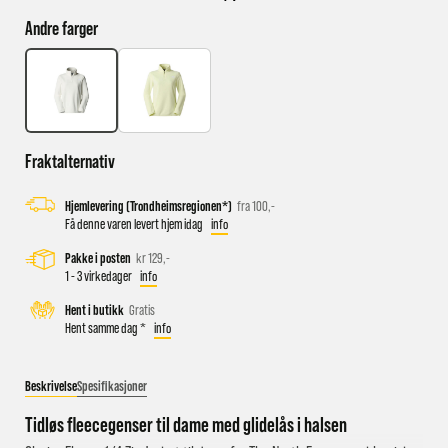
Andre farger
Busstopp rett ved butikken: Prinsens gate P1/P2 og Kongens
gate K1/K2.
Sykkelparkering utenfor butikken
Parkeringshus og P-plasser: Sentralbadet P-hus (nærmest),
Fraktalternativ
gateparkering i St.Olavs gate.
Hjemlevering (Trondheimsregionen*)
fra 100,-
Få denne varen levert hjem idag
info
Pakke i posten
kr 129,-
1 - 3 virkedager
info
Hent i butikk
Gratis
Hent samme dag *
info
Beskrivelse
Spesifikasjoner
Tidløs fleecegenser til dame med glidelås i halsen