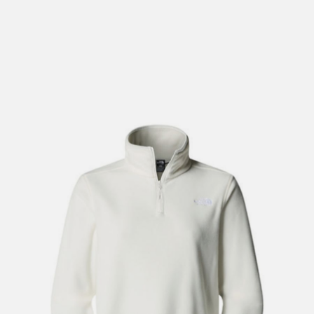
lengre leveringstid. Du vil få beskjed når det er klart for
henting. Beregn 1 virkedag ekstra ved kjøp av
sykkel/ski/skøyter.
I enkelte perioder vil det kunne oppstå noe lengre
leveringstid, som f.eks ved salg eller ferieavvikling rundt
høytider.
*Fraktfritt gjelder ikke store pakker, eksempelvis stor
sykkel
Merk at sykkel/ski alltid sendes med Postnord
grunnet
størrelse og/eller vekt