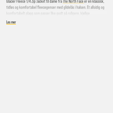
Levering samme kveld
Glacier Fleece 1/4 Zip Jacket til dame fra
The North Face
er en klassisk,
tidløs og komfortabel fleecegenser med glidelås i halsen. Et allsidig og
komfortabelt plagg som passer like godt på roligere, kjølige
sommerkvelder som på til topptur på vinterstid fordi det både kan
Les mer
inkludert
brukes som ytterste plagg eller som mellomlag! Glidelåsen gir effektiv
ventilering og temperaturregulering. Et perfekt plagg for en aktiv
hverdag!
Spesifikasjoner:
Fleecegenser til dame med zip
Klassisk og allsidig
Ta kontakt med oss
Isolerende
Normal passform
Farge: White Dune
pakke i postkassen