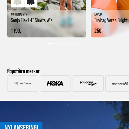
NORRØNA
Dame
EXPED
Senja Flex1 4" Shorts W's
Drybag Versa Bright 
1 199,-
250,-
Populære merker