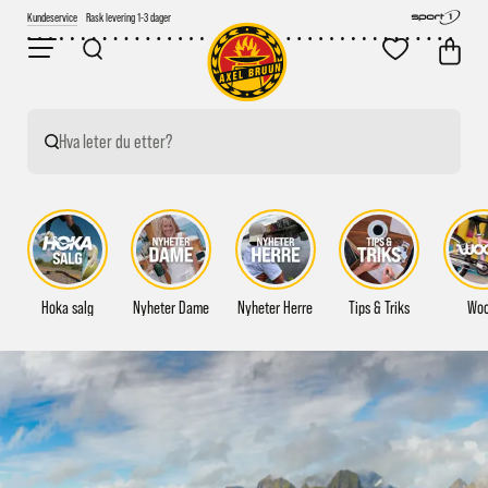
Kundeservice
Fri frakt over 2000,-
Hva leter du etter?
Hoka salg
Nyheter Dame
Nyheter Herre
Tips & Triks
Wo