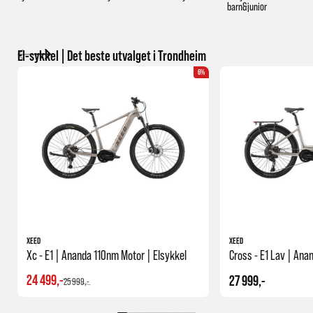
barn&junior
El-sykkel | Det beste utvalget i Trondheim
6%
XEED
XEED
Xc - E1 | Ananda 110nm Motor | Elsykkel
24 499,-
27 999,-
25 999,-