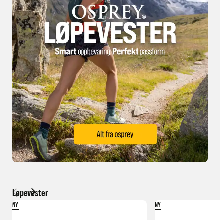
Løpevester
NY
NY