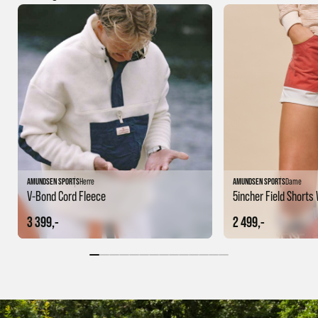
AMUNDSEN SPORTS
Herre
AMUNDSEN SPORTS
Dame
V-Bond Cord Fleece
5incher Field Short
3 399,-
2 499,-