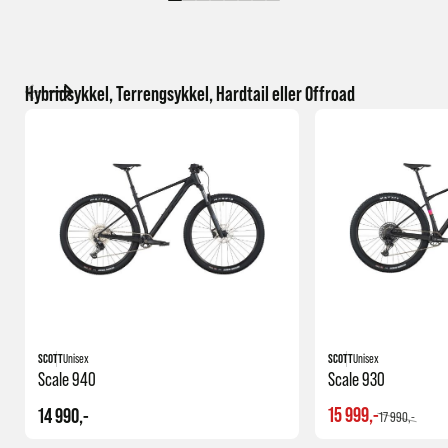
Hybridsykkel, Terrengsykkel, Hardtail eller Offroad
SCOTT
Unisex
SCOTT
Unisex
Scale 940
Scale 930
15 999,-
14 990,-
17 990,-