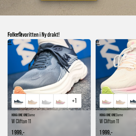
Folkefavoritten i Ny drakt!
NY
NY
+1
HOKA ONE ONE
Dame
HOKA ONE ONE
Dame
W Clifton 11
W Clifton 11
1 999,-
1 999,-