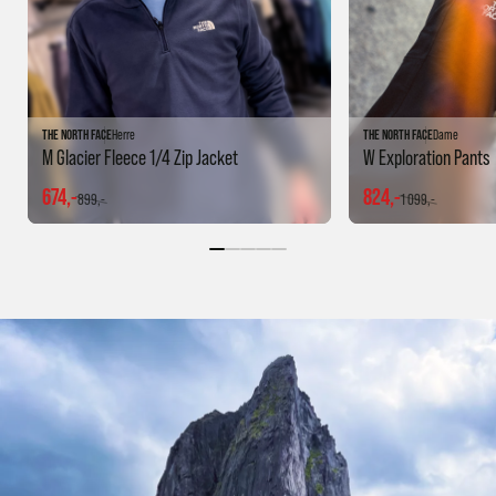
THE NORTH FACE
Herre
THE NORTH FACE
Dame
M Glacier Fleece 1/4 Zip Jacket
W Exploration Pants
674,-
824,-
899,-
1 099,-