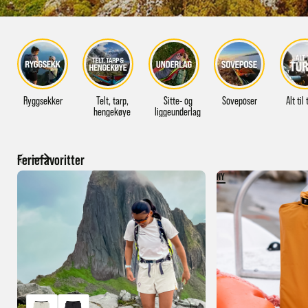
Ryggsekker
Telt, tarp,
Sitte- og
Soveposer
Alt til
hengekøye
liggeunderlag
Feriefavoritter
NY