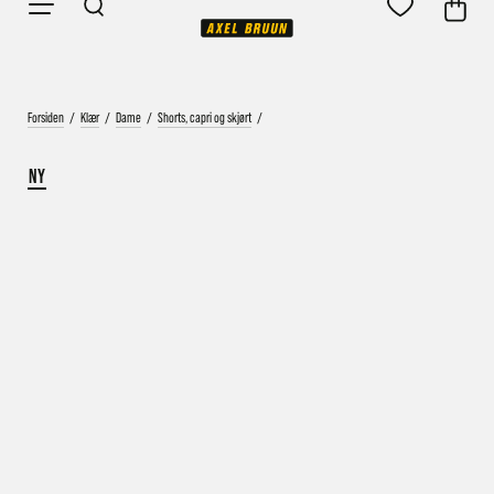
Forsiden
/
Klær
/
Dame
/
Shorts, capri og skjørt
/
NY
Vårt mål er alltid kort ordrebehandlingstid - rask
levering!
Vi vet at ventetid er kjedelig, derfor sender vi
alle bestillinger
samme dag
eller senest dagen etter
Bestillinger hverdager før kl. 13:30 sendes normalt sett hver
dag
Bestillinger etter fredag kl 13:30 klargjøres hos oss, men
sendes med post førstkommende virkedag (det samme vil
gjelde ved helligdager).
Kundetilpassede produkter som sykkel og ski har noe