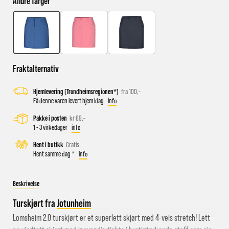
Andre farger
Busstopp rett ved butikken: Prinsens gate P1/P2 og Kongens
gate K1/K2.
Sykkelparkering utenfor butikken
Fraktalternativ
Parkeringshus og P-plasser: Sentralbadet P-hus (nærmest),
gateparkering i St.Olavs gate.
Hjemlevering (Trondheimsregionen*)
fra 100,-
Få denne varen levert hjem idag
info
Pakke i posten
kr 69,-
1 - 3 virkedager
info
Hent i butikk
Gratis
Hent samme dag *
info
Beskrivelse
Turskjørt fra
Jotunheim
Lomsheim 2.0 turskjørt er et superlett skjørt med 4-veis stretch! Lett