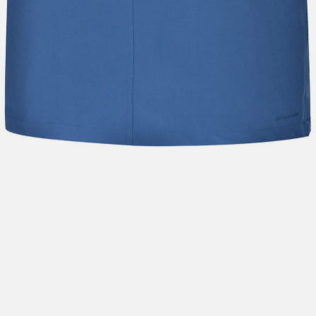
Hent i butikk: gratis
Hjemlevering i Trondheimsregionen: fra 100,-
Pakke i postkasse: 69,-
Pakke til pakkeboks eller hentested: fra 119,-
Gratis for ordrer over 2000,- med unntak av sykler, ski
og staver
Sykler, ski og staver: se frakt i produkt og utsjekk
Hjemlevering med Posten: fra 299,-
Merk at vi ikke sender til Svalbard eller Jan Mayen, da
gjelder kun hent i butikk!