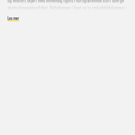
og vindtett skjørt med innvendig tights i hurtigtørkende stoff som gir
Levering samme kveld
ekstra bevegelsesfrihet. Beltehemper i livet og to små glidelåslommer i
front. Et stilrent skjørt som er like fint på tur som langs kysten eller til
Les mer
fritid!
inkludert
Spesifikasjoner:
Turskjørt til dame
Materiale: 90% Polyester, 10% Elastan
Stretch for god bevegelighet
Lett i vekt
Tørker hurtig
Ta kontakt med oss
Farge: True Navy
pakke i postkassen