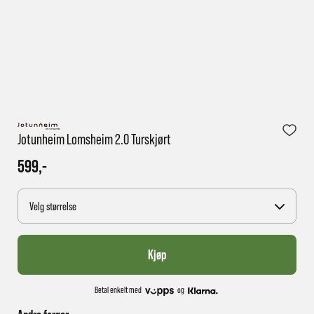
1 virkedag har e-posten trolig ikke nådd gjennom til
deg
Jotunheim Lomsheim 2.0 Turskjørt
599,-
Velg størrelse
Kjøp
Betal enkelt med
og