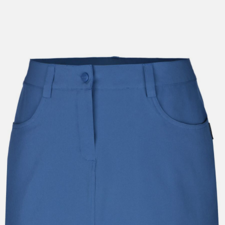
lengre leveringstid. Du vil få beskjed når det er klart for
henting. Beregn 1 virkedag ekstra ved kjøp av
sykkel/ski/skøyter.
I enkelte perioder vil det kunne oppstå noe lengre
leveringstid, som f.eks ved salg eller ferieavvikling rundt
høytider.
*Fraktfritt gjelder ikke store pakker, eksempelvis stor
sykkel
Merk at sykkel/ski alltid sendes med Postnord
grunnet
størrelse og/eller vekt