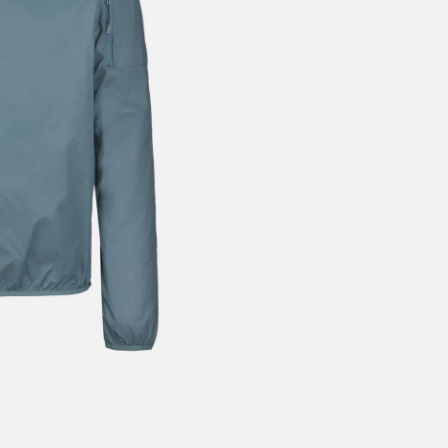
årt mål er alltid kort ordrebehandlingstid - rask levering!
Vi vet
t ventetid er kjedelig, derfor sender vi alle bestillinger
samme dag
eller senest dagen etter
linger hverdager før kl. 13:30 sendes normalt sett hver dag
linger etter fredag kl 13:30 klargjøres hos oss, men sendes med post
kommende virkedag (det samme vil gjelde ved helligdager).
ilpassede produkter som sykkel og ski har noe lengre leveringstid. Du
d når det er klart for henting. Beregn 1 virkedag ekstra ved kjøp av
l/ski/skøyter.
lte perioder vil det kunne oppstå noe lengre leveringstid, som f.eks ve
ferieavvikling rundt høytider.
fritt gjelder ikke store pakker, eksempelvis stor sykkel
at sykkel/ski alltid sendes med Postnord
grunnet størrelse og/eller v