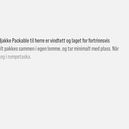
djakke Packable til herre er vindtett og laget for fortrinnsvis
elt pakkes sammen i egen lomme, og tar minimalt med plass. Når
og i rumpetaska.
 butikk: gratis
vering i Trondheimsregionen: fra 100,-
i postkasse: 69,-
til pakkeboks eller hentested: fra 119,-
atis for ordrer over 2000,- med unntak av sykler, ski og staver
kler, ski og staver: se frakt i produkt og utsjekk
vering med Posten: fra 299,-
t vi ikke sender til Svalbard eller Jan Mayen, da gjelder kun hent i but