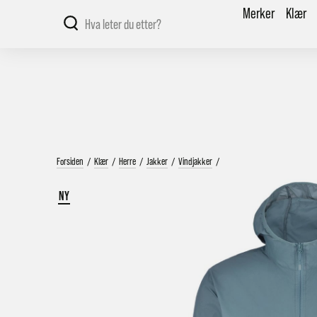
Merker
Klær
Forsiden
/
Klær
/
Herre
/
Jakker
/
Vindjakker
/
NY