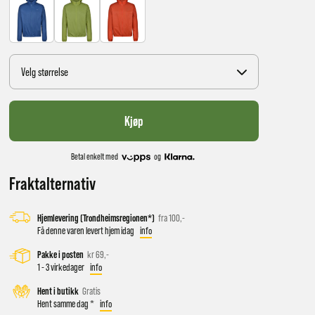
Velg størrelse
Kjøp
Betal enkelt med
og
 vil få
Fraktalternativ
Hjemlevering (Trondheimsregionen*)
fra 100,-
Få denne varen levert hjem idag
info
d salg
Pakke i posten
kr 69,-
1 - 3 virkedager
info
Hent i butikk
Gratis
ekt
Hent samme dag *
info