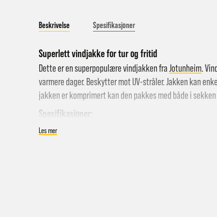
Beskrivelse
Spesifikasjoner
Superlett vindjakke for tur og fritid
Dette er en superpopulære vindjakken fra
Jotunheim
. Vin
varmere dager. Beskytter mot UV-stråler. Jakken kan enk
jakken er komprimert kan den pakkes med både i sekken 
Hent i
Spesifikasjoner:
Hjemle
Vindjakke til herre
Les mer
Pakke 
Fast hette
Pakke 
Lomme på venstre arm til nøkler og annet småtteri.
Gr
Kan pakkes sammen i denne lomma
Sy
Tar minimalt med plass i sekken eller sykkelveska.
Hjemle
Normal i størrelsen
Merk a