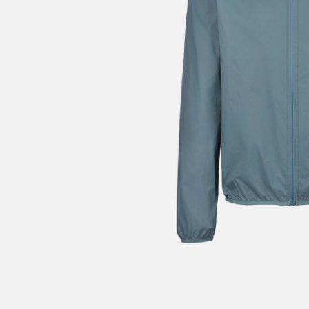
V
a
Bestil
Bestil
først
Kundet
beskje
sykke
I enke
eller 
*Frakt
Merk 